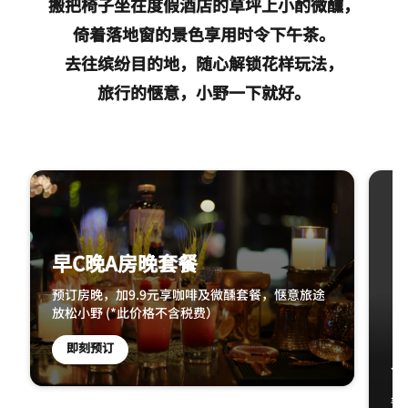
搬把椅子坐在度假酒店的草坪上小酌微醺，
倚着落地窗的景色享用时令下午茶。
去往缤纷目的地，随心解锁花样玩法，
旅行的惬意，小野一下就好。
跳过 轮播 使用 2 张卡。
早C晚A房晚套餐
预订房晚，加9.9元享咖啡及微醺套餐，惬意旅途
放松小野 (*此价格不含税费）
即刻预订
预