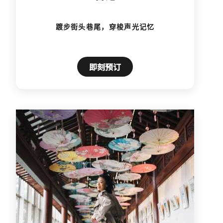
踱步街头巷尾，穿梭声光记忆
即刻预订