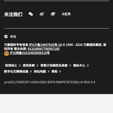
微信扫一扫
微博
飞猪
小红书
关注我们
打开新窗口
打开新窗口
打开新窗口
中文
万豪国际专有信息
沪ICP备14047926号-10
© 1996 - 2026 万豪国际集团. 版
权所有 营业执照:
91310000778059716E
沪公网备
31010402006319号
打开新窗口
打开新窗口
打开新窗口
招贤纳士
使用条款
常客计划细则及条款
隐私中心
数字化无障碍设施
网站地图
帮助
prod32,C9065357-A28A-55B1-B2FD-D8AF678C016B,rel-R24.9.4