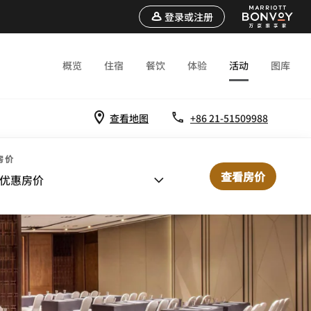
登录或注册
概览
住宿
餐饮
体验
活动
图库
查看地图
+86 21-51509988
房价
查看房价
优惠房价