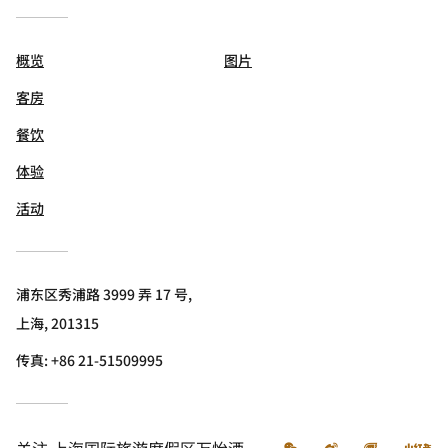
概览
图片
客房
餐饮
体验
活动
浦东区秀浦路 3999 弄 17 号,
上海, 201315
传真:
+86 21-51509995
微信
微博
飞猪
小
关注
上海国际旅游度假区万怡酒