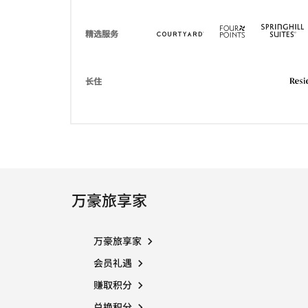
Courtyard Hotels
打开新窗口
Four Points
打开新窗口
精选服务
长住
万豪旅享家
万豪旅享家
会员礼遇
赚取积分
兑换积分