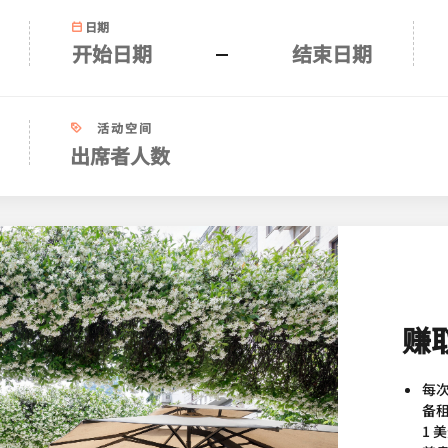
日期
活动空间
赚
每
备租
1 