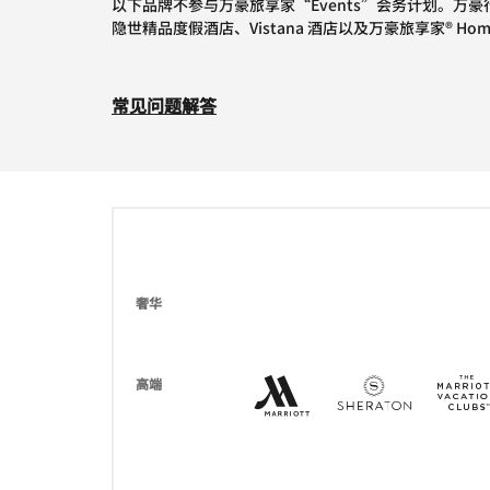
以下品牌不参与万豪旅享家“Events”会务计划。万豪行政公寓、
隐世精品度假酒店、Vistana 酒店以及万豪旅享家® Homes a
常见问题解答
奢华
Marriott Hotels Resor
打开新窗口
Sheraton
打开新窗
高端