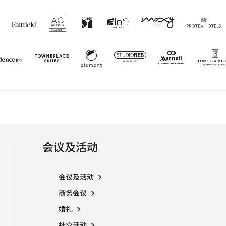
AC Hotels
打开新窗口
CitizenM
打开新窗口
Moxy
打开新窗口
Aloft
打开新窗口
Springhill Suites
打开新窗口
Fairfield Inn
打开新窗口
P
Element
打开新窗口
Marriott E
打开新窗口
Residence Inn
打开新窗口
TownePlace Suites
打开新窗口
StudioRes
打开新窗口
会议及活动
会议及活动
商务会议
婚礼
社交活动