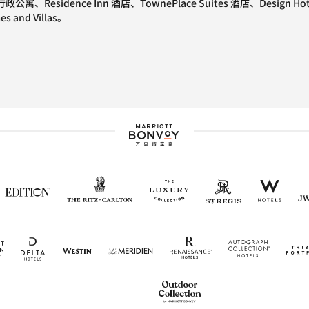
Residence Inn 酒店、TownePlace Suites 酒店、Desi
nd Villas。
万豪旅享家标志
The Ritz-Carlton
打开新窗口
St Regis
打开新窗口
The Luxury Collection
打开新窗口
W Ho
打开
Edition
打开新窗口
ts & Suites
Delta Hotels
打开新窗口
口
MVC
打开新窗口
Renaissance Hotel
打开新窗口
Autogra
打开新
Westin
打开新窗口
Le Meridien
打开新窗口
Outdoor Collection
打开新窗口