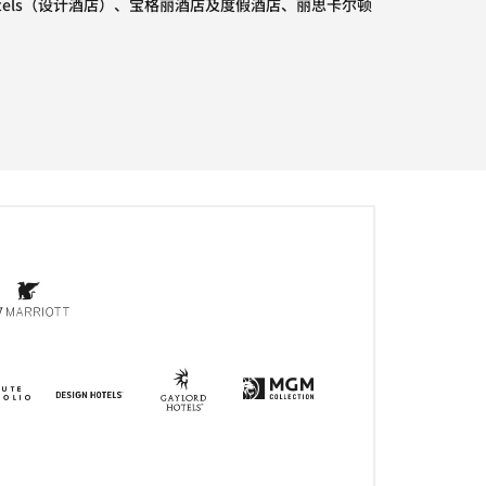
gn Hotels（设计酒店）、宝格丽酒店及度假酒店、丽思卡尔顿
tels
新窗口
JW Marriott
打开新窗口
Gaylord Hotels
打开新窗口
s
ph Collection
窗口
Tribute Portfolio
打开新窗口
Design Hotels
打开新窗口
Max
打开新窗口