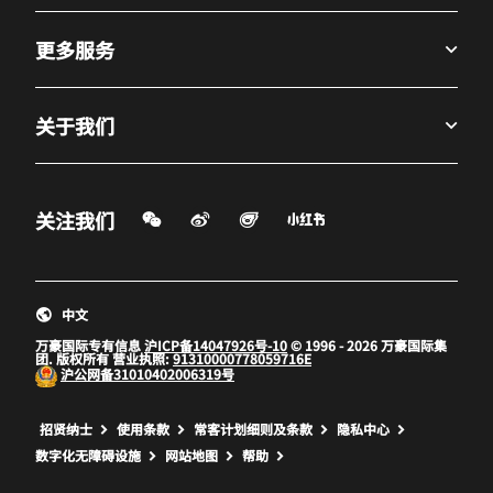
更多服务
关于我们
微信扫一扫
微博
飞猪
小红书
关注我们
打开新窗口
打开新窗口
打开新窗口
中文
万豪国际专有信息
沪ICP备14047926号-10
© 1996 - 2026 万豪国际集
团. 版权所有 营业执照:
91310000778059716E
沪公网备
31010402006319号
打开新窗口
打开新窗口
打开新窗口
招贤纳士
使用条款
常客计划细则及条款
隐私中心
数字化无障碍设施
网站地图
帮助