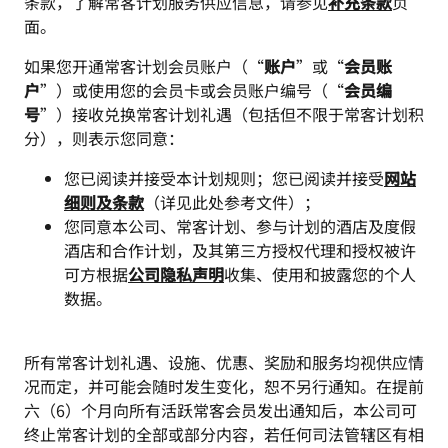
条款，了解常客计划服务供应信息，请参见
补充条款
页
面。
如果您开通常客计划会员账户（“
账户
”或“
会员账
户
”）或使用您的会员卡或会员账户编号（“
会员编
号
”）接收兑换常客计划礼遇（包括但不限于常客计划积
分），则表示您同意：
您已阅读并接受本计划规则；您已阅读并接受
网站
细则及条款
（详见此处参考文件）；
您同意本公司、常客计划、参与计划的酒店及度假
酒店和合作计划，及其第三方授权代理和授权被许
可方根据
公司隐私声明
收集、使用和披露您的个人
数据。
所有常客计划礼遇、设施、优惠、奖励和服务均视供应情
况而定，并可能会随时发生变化，恕不另行通知。在提前
六（6）个月向所有活跃常客会员发出通知后，本公司可
终止常客计划的全部或部分内容，若任何司法管辖区有相