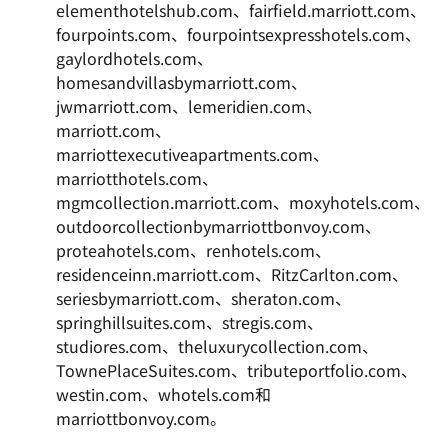
elementhotelshub.com、fairfield.marriott.com、
fourpoints.com、fourpointsexpresshotels.com、
gaylordhotels.com、
homesandvillasbymarriott.com、
jwmarriott.com、lemeridien.com、
marriott.com、
marriottexecutiveapartments.com、
marriotthotels.com、
mgmcollection.marriott.com、moxyhotels.com、
outdoorcollectionbymarriottbonvoy.com、
proteahotels.com、renhotels.com、
residenceinn.marriott.com、RitzCarlton.com、
seriesbymarriott.com、sheraton.com、
springhillsuites.com、stregis.com、
studiores.com、theluxurycollection.com、
TownePlaceSuites.com、tributeportfolio.com、
westin.com、whotels.com和
marriottbonvoy.com。