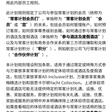
用此内部员工规则。
此计划规则规定了公司与参加常客计划的会员（统称为
“
常客计划会员们
”，单独称为“
常客计划会员
”“
会
员
”或“
您
”）的关系，包括会员如何管理账户，如何预
订客房，如何获享尊贵级别会籍，如何通过参与常客计划
的酒店及度假酒店（单独称为“
参与酒店及度假酒店
”）
以及与常客计划有商务合作关系的第三方项目赚取和兑换
常客计划积分（“
积分
”），例如航空公司飞行常客计划
（“
合作伙伴计划
”）。
本计划规则增设附加条款，适用于通过限定或特殊方式参
与万豪旅享家常客计划的特定体验项目或酒店及度假酒
店，包括万豪旅享家All-Inclusive计划、万豪旅享家美高
梅精选计划和丽思卡尔顿Yacht Collection。上述体验项
目或酒店可能无法提供特定的常客计划礼遇、设施、优
惠、奖励或服务，即便计划规则有关礼遇、设施、优惠、
奖励或服务的说明中并未明确排除上述体验项目或酒店。
如需查看相应的体验项目或酒店参与常客计划适用的独立