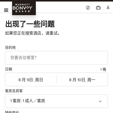
Skip Main Navigation
Marriott
菜单
Bonvoy
出现了一些问题
如果您正在搜索酒店，请重试。
目的地
日期
1 晚
登记入住
退房
yy-MM-dd
yy-MM-dd
客房及宾客
1
客房
:
1
成人
／客房
特别房价