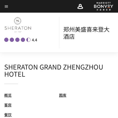
Skip
菜单文本
to
main
content
郑州美盛喜来登大
酒店
4.4
SHERATON GRAND ZHENGZHOU
HOTEL
概览
图库
客房
餐饮