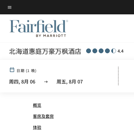
Skip
菜单文本
to
main
content
北海道惠庭万豪万枫酒店
4.4
日期
(
1
晚)
FAIRFIELD BY MARRIOT
周四, 8月 06
周五, 8月 07
概览
客房及套房
体验