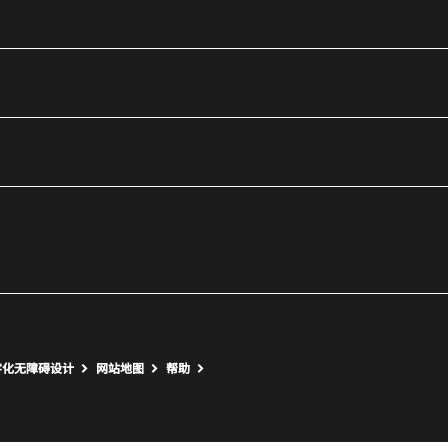
utube
打开新窗口
打开新窗口
字化无障碍设计
网站地图
帮助