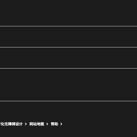
utube
打开新窗口
打开新窗口
字化无障碍设计
网站地图
帮助