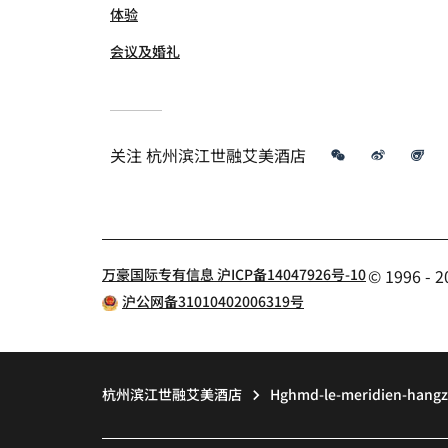
体验
会议及婚礼
微信
微博
飞
关注
杭州滨江世融艾美酒店
万豪国际专有信息 沪ICP备14047926号-10
© 1996 
沪公网备31010402006319号
杭州滨江世融艾美酒店
Hghmd-le-meridien-hangz