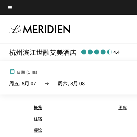
Skip
菜单文本
to
main
content
杭州滨江世融艾美酒店
4.4
日期
(
1
晚)
LE MÉRIDIEN® HANGZHO
周五, 8月 07
周六, 8月 08
概览
图库
住宿
餐饮