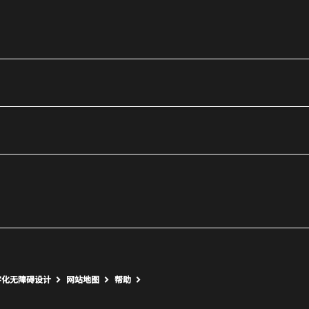
utube
打开新窗口
打开新窗口
字化无障碍设计
网站地图
帮助