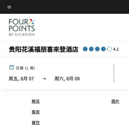
Skip
菜单文本
to
main
content
贵阳花溪福朋喜来登酒店
4.1
日期
(
1
晚)
FOUR POINTS® BY SHER
周五, 8月 07
周六, 8月 08
概览
图片
客房
餐饮