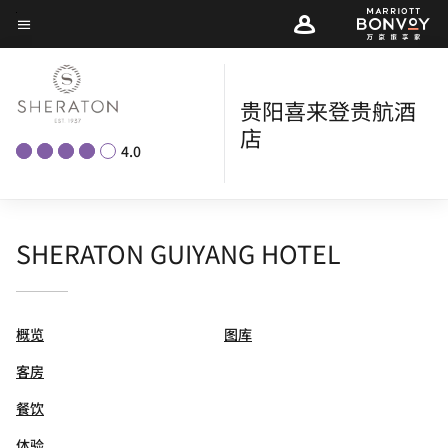
Skip
菜单文本
to
main
content
贵阳喜来登贵航酒
店
4.0
SHERATON GUIYANG HOTEL
概览
图库
客房
餐饮
体验