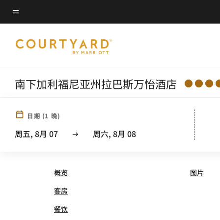
Skip
菜单文本
to
main
content
南下加利福尼亚州拉巴斯万怡酒店
日期
(
1
晚)
COURTYARD® BY MARRIOT
周五, 8月 07
周六, 8月 08
概览
图片
客房
餐饮