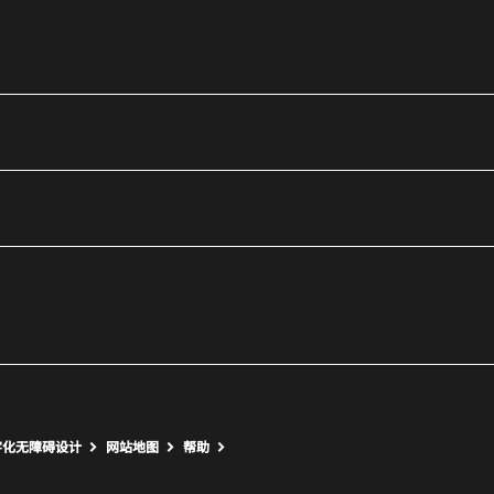
utube
打开新窗口
打开新窗口
字化无障碍设计
网站地图
帮助