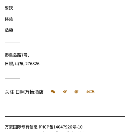
餐饮
体验
活动
秦皇岛路7号,
日照, 山东, 276826
微信
微博
飞猪
小红书
关注
日照万怡酒店
万豪国际专有信息 沪ICP备14047926号-10