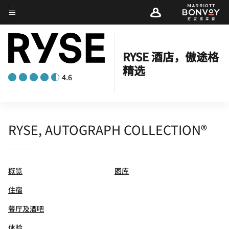
Skip
菜单文本
to
main
content
RYSE 酒店，傲途格
精选
4.6
RYSE, AUTOGRAPH COLLECTION®
概览
图库
住宿
餐厅及酒吧
体验