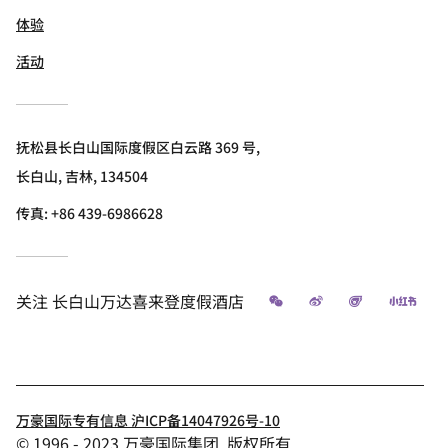
体验
活动
抚松县长白山国际度假区白云路 369 号,
长白山, 吉林, 134504
传真:
+86 439-6986628
微信
微博
飞猪
小红
关注
长白山万达喜来登度假酒店
万豪国际专有信息 沪ICP备14047926号-10
© 1996 - 2023 万豪国际集团. 版权所有