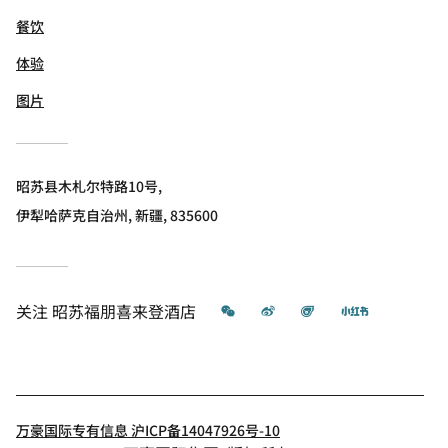
餐饮
体验
图片
昭苏县木札尔特路10号,
伊犁哈萨克自治州, 新疆, 835600
微信
微博
飞猪
小红书
关注
昭苏福朋喜来登酒店
万豪国际专有信息 沪ICP备14047926号-10