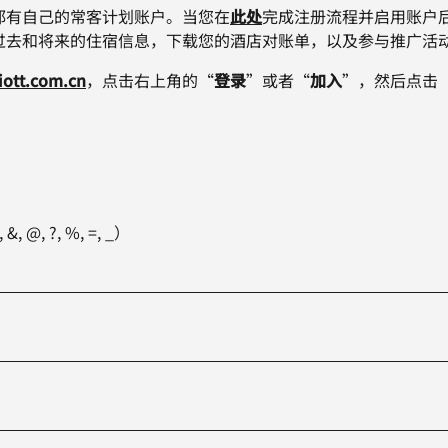
都有自己的常客计划账户。当您在
此处
完成注册流程并启用账户
过去和将来的住宿信息，下载您的酒店对账单，以及参与推广活
iott.com.cn
，点击右上角的“
登录
”或者“
加入
”，然后点击
@, ?, %, =, _）