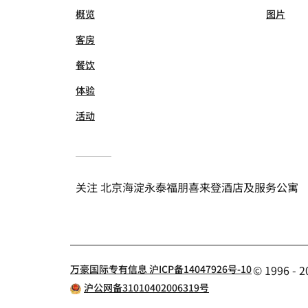
概览
图片
客房
餐饮
体验
活动
关注
北京海淀永泰福朋喜来登酒店及服务公寓
万豪国际专有信息 沪ICP备14047926号-10
© 1996 
沪公网备31010402006319号