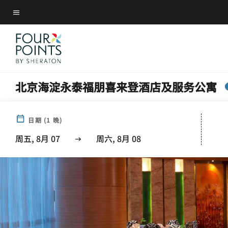
Skip
菜单文本
to
main
content
北京海淀永泰福朋喜来登酒店及服务公寓
日期
(
1
晚)
周五, 8月 07
周六, 8月 08