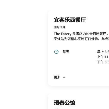
宜客乐西餐厅
国际风味
The Eatery 是酒店内的全
烹饪站为您精心烹制可口佳肴。单点
每天
早上 6:3
上午 11:
下午 5:3
更多
璟泰公馆