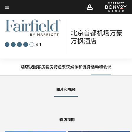
Skip
菜单文本
to
main
content
北京首都机场万豪
万枫酒店
4.1
酒店视图
客房
套房
特色
餐饮
娱乐和健身
活动和会议
图片和视频
酒店视图