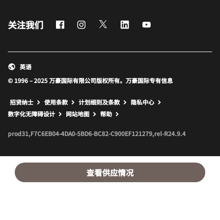
Facebook
Instagram
Twitter
LinkedIn
Youtube
关注我们
英语
© 1996 – 2025 万豪国际有限公司版权所有。万豪国际专有信息
招贤纳士
使用条款
计划细则及条款
隐私中心
打开新窗口
打开新窗口
数字化无障碍设计
网站地图
帮助
prod31,F7C6EB04-4DA0-5BD6-BC82-C900EF121279,rel-R24.9.4
查看供应情况