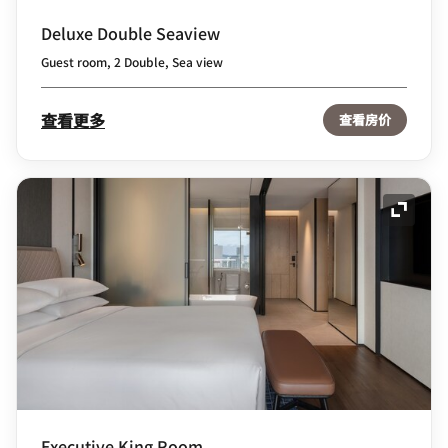
Deluxe Double Seaview
Guest room, 2 Double, Sea view
查看更多
查看房价
展开图
Executive King Room