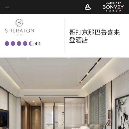
Skip
菜单文本
to
main
content
哥打京那巴鲁喜来
登酒店
4.4