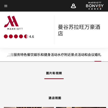
Skip
菜单文本
to
main
content
曼谷苏拉旺万豪酒
店
4.6
客房
套房
服务
特色
餐饮
娱乐和健身
活动
水疗
附近景点
活动和会议
婚礼
向左箭头
向
图片和视频
酒店视图