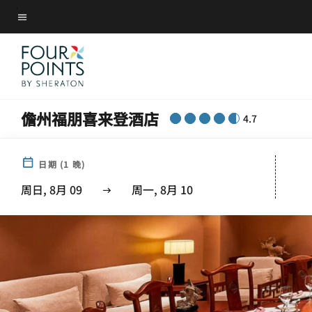
Skip
菜单文本
to
main
content
儋州福朋喜来登酒店
4.7
日期
(
1
晚)
周日, 8月 09
周一, 8月 10