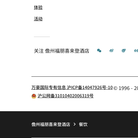
体验
活动
微信
微博
飞猪
关注
儋州福朋喜来登酒店
万豪国际专有信息 沪ICP备14047926号-10
© 1996 
沪公网备31010402006319号
儋州福朋喜来登酒店
餐饮