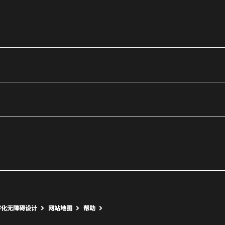
utube
打开新窗口
打开新窗口
字化无障碍设计
网站地图
帮助