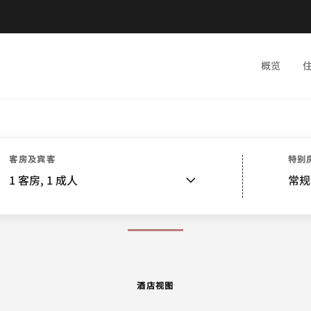
概览
店视图
客房
别墅
套房
服务
特色
餐饮
娱乐和健身
活动
水疗
附近景点
活动和会
客房及宾客
特别
1
客房,
1
成人
常规
图片和视频
酒店视图