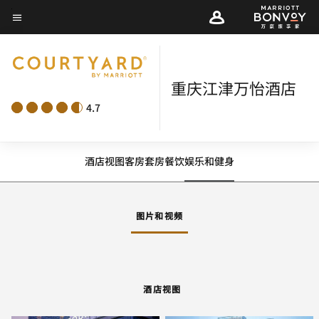
Skip
菜单文本
to
main
content
重庆江津万怡酒店
4.7
酒店视图
客房
套房
餐饮
娱乐和健身
图片和视频
酒店视图