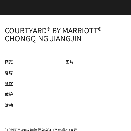
COURTYARD® BY MARRIOTT®
CHONGQING JIANGJIN
概览
图片
客房
餐饮
体验
活动
江津区圣泉街和德堡路路口圣泉段518号,