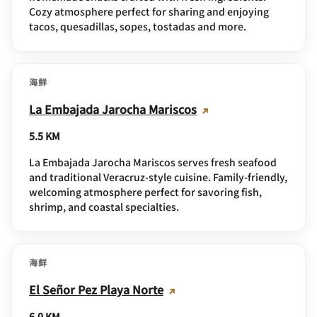
Cozy atmosphere perfect for sharing and enjoying
tacos, quesadillas, sopes, tostadas and more.
海鲜
La Embajada Jarocha Mariscos
5.5 KM
La Embajada Jarocha Mariscos serves fresh seafood
and traditional Veracruz-style cuisine. Family-friendly,
welcoming atmosphere perfect for savoring fish,
shrimp, and coastal specialties.
海鲜
El Señor Pez Playa Norte
6.0 KM