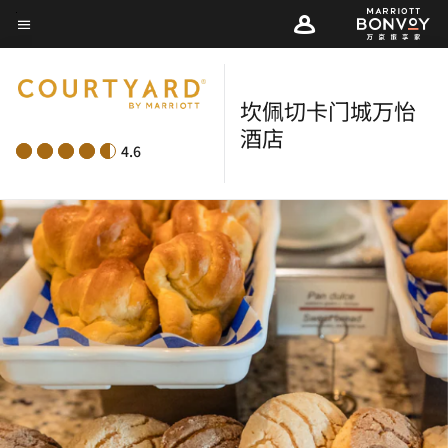
Skip
菜单文本
to
main
content
坎佩切卡门城万怡
酒店
4.6