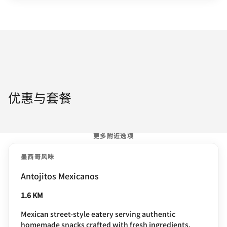
优惠与套餐
更多附近选项
墨西哥风味
Antojitos Mexicanos
1.6 KM
Mexican street‑style eatery serving authentic
homemade snacks crafted with fresh ingredients.