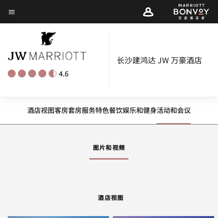
Skip
菜单文本
to
main
content
长沙建鸿达 JW 万豪酒店
4.6
酒店视图
客房
套房
服务
特色
餐饮
娱乐和健身
活动和会议
图片和视频
酒店视图