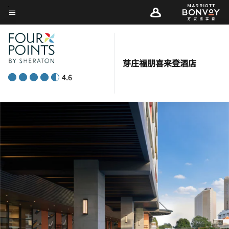
Skip
菜单文本
to
main
content
芽庄福朋喜来登酒店
4.6