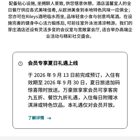
配备贴心设施, 坐拥醉人景致, 供您惬意休憩。酒店温馨宜人的全
日餐厅供应各式美味佳肴, 从欧洲美食到本地特色风味一应俱全；
您亦可在Rileys酒吧临水而坐, 品味轻食小食与创意鸡尾酒。在设
施完善的健身中心活力锻炼后, 可前往室外泳池清凉畅游。我们的
芽庄酒店还设有灵活多变的会议室与宽敞宴会厅, 适合举办高端企
业活动与精彩社交盛会。
会员专享夏日礼遇上线
于 2026 年 9 月 13 日前完成预订，入住有
效期至 2026 年 9 月 30 日，夏日旅途加码
惊喜限时放送。万豪旅享家会员可享客房
九五折、餐饮九折礼遇，入住每日附赠冰
淇淋或特色饮品。本礼遇仅对会员开放。
了解详情