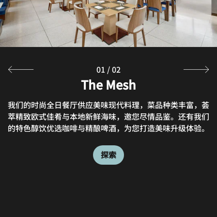
01
/
02
Rileys Bar
The Mesh
我们的时尚全日餐厅供应美味现代料理，菜品种类丰富，荟
Relax by the water with a curated selection of light
萃精致欧式佳肴与本地新鲜海味，邀您尽情品鉴。还有我们
bites and creative cocktails at our atmospheric open-
的特色醇饮优选咖啡与精酿啤酒，为您打造美味升级体验。
air lounge. Here, a blend of upbeat tunes, refreshing
drinks and poolside vibes comes to life against a
backdrop of breathtaking Nha Trang views.
探索
探索