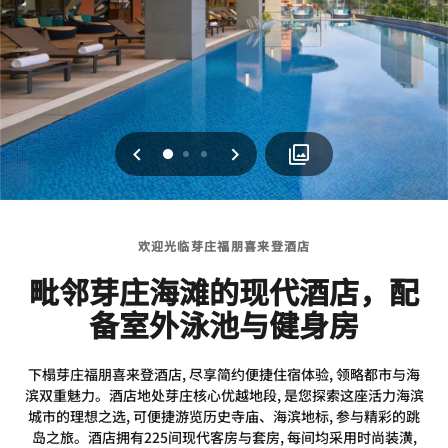
上一页
下一页
0
1
2
欢迎光临芽庄福朋喜来登酒店
毗邻芽庄海滩的现代酒店，配
备室外泳池与健身房
下榻芽庄福朋喜来登酒店, 尽享简约便捷住宿体验, 领略都市与海
滨双重魅力。酒店地处芽庄核心优越地段, 是您探索这座活力海滨
城市的理想之选, 可便捷游览历史寺庙、海滨地标, 参与精彩的跳
岛之旅。酒店拥有225间现代客房与套房, 每间均采用时尚装潢,