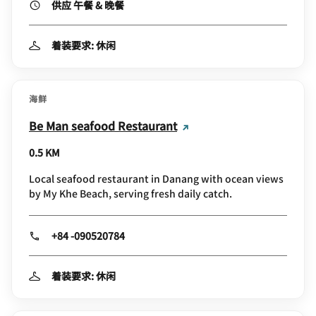
供应 午餐 & 晚餐
着装要求: 休闲
海鲜
Be Man seafood Restaurant
0.5 KM
Local seafood restaurant in Danang with ocean views
by My Khe Beach, serving fresh daily catch.
+84 -090520784
着装要求: 休闲