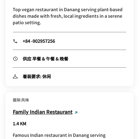
Top vegan restaurant in Danang serving plant-based
dishes made with fresh, local ingredients in a serene
patio setting.
+84 -902957256
供应 早餐 & 午餐 & 晚餐
着装要求: 休闲
国际风味
Family Indian Restaurant
1.4 KM
Famous Indian restaurant in Danang serving