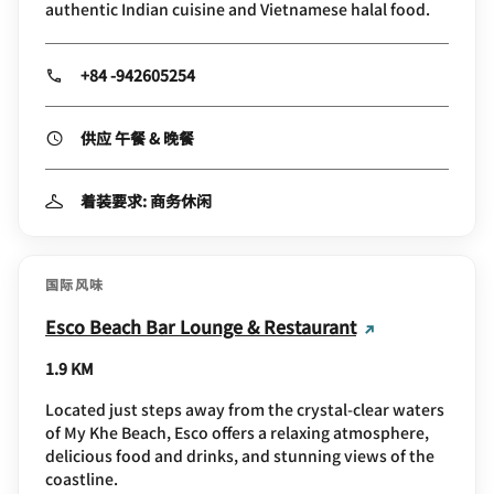
authentic Indian cuisine and Vietnamese halal food.
+84 -942605254
供应 午餐 & 晚餐
着装要求: 商务休闲
国际风味
Esco Beach Bar Lounge & Restaurant
1.9 KM
Located just steps away from the crystal-clear waters
of My Khe Beach, Esco offers a relaxing atmosphere,
delicious food and drinks, and stunning views of the
coastline.