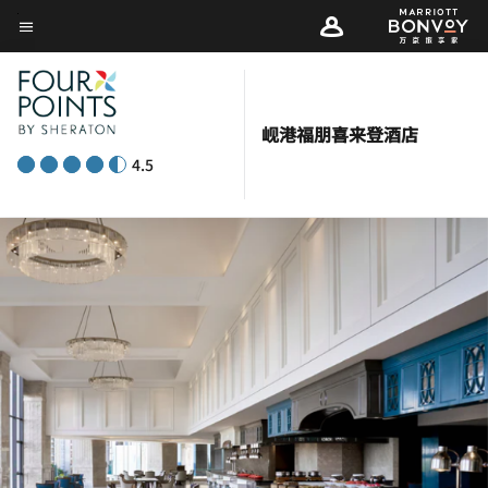
Skip
菜单文本
to
main
content
岘港福朋喜来登酒店
4.5