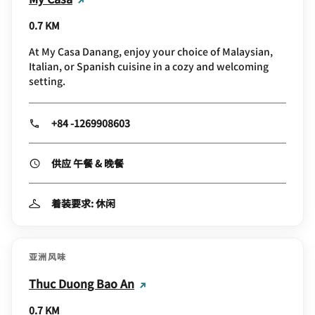
0.7 KM
At My Casa Danang, enjoy your choice of Malaysian,
Italian, or Spanish cuisine in a cozy and welcoming
setting.
+84 -1269908603
供应 午餐 & 晚餐
着装要求: 休闲
亚洲风味
Thuc Duong Bao An
0.7 KM