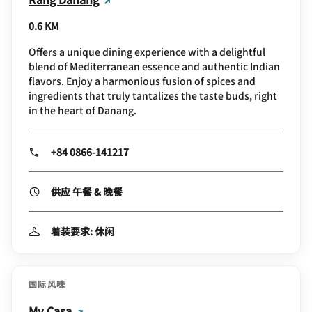
0.6 KM
Offers a unique dining experience with a delightful
blend of Mediterranean essence and authentic Indian
flavors. Enjoy a harmonious fusion of spices and
ingredients that truly tantalizes the taste buds, right
in the heart of Danang.
+84 0866-141217
供应 午餐 & 晚餐
着装要求: 休闲
国际风味
My Casa