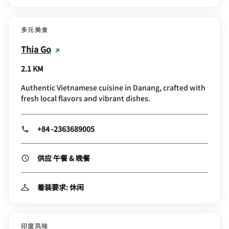
多元美食
Thia Go
2.1 KM
Authentic Vietnamese cuisine in Danang, crafted with
fresh local flavors and vibrant dishes.
+84 -2363689005
供应 午餐 & 晚餐
着装要求: 休闲
印度风味