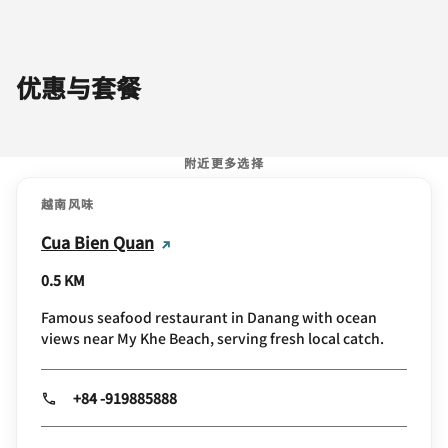
优惠与套餐
附近更多选择
越南风味
Cua Bien Quan
0.5 KM
Famous seafood restaurant in Danang with ocean
views near My Khe Beach, serving fresh local catch.
+84 -919885888