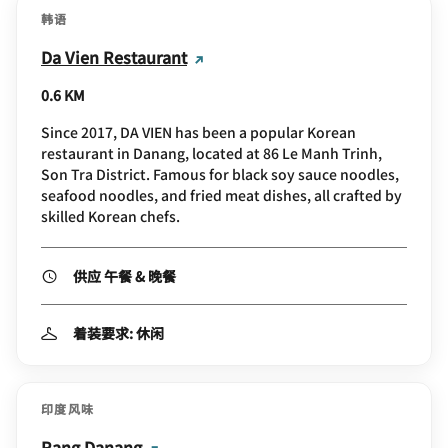
韩语
Da Vien Restaurant
0.6 KM
Since 2017, DA VIEN has been a popular Korean
restaurant in Danang, located at 86 Le Manh Trinh,
Son Tra District. Famous for black soy sauce noodles,
seafood noodles, and fried meat dishes, all crafted by
skilled Korean chefs.
供应 午餐 & 晚餐
着装要求: 休闲
印度风味
Rang Danang