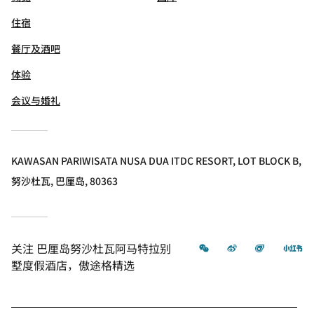
住宿
餐厅及酒吧
体验
会议与婚礼
KAWASAN PARIWISATA NUSA DUA ITDC RESORT, LOT BLOCK B,
努沙杜瓦, 巴厘岛, 80363
微信
微博
飞猪
小
关注
巴厘岛努沙杜瓦阿马特拉别
墅度假酒店，傲途格精选