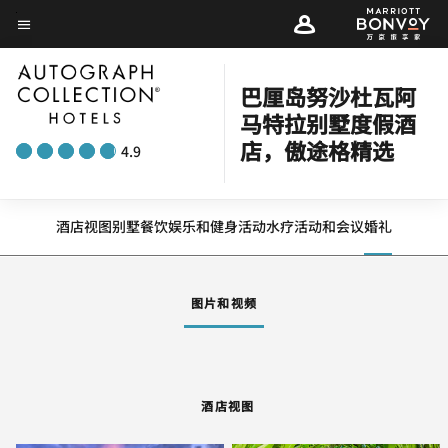
Skip
菜单文本
to
main
巴厘岛努沙杜瓦阿
content
马特拉别墅度假酒
店，傲途格精选
4.9
酒店视图
别墅
餐饮
娱乐和健身
活动
水疗
活动和会议
婚礼
图片和视频
酒店视图