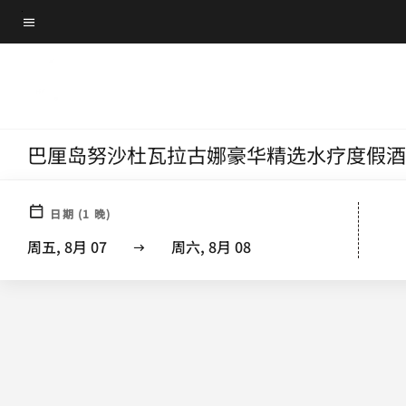
Skip
菜单文本
to
main
content
巴厘岛努沙杜瓦拉古娜豪华精选水疗度假酒
酒店
日期
(
1
晚)
周五, 8月 07
周六, 8月 08