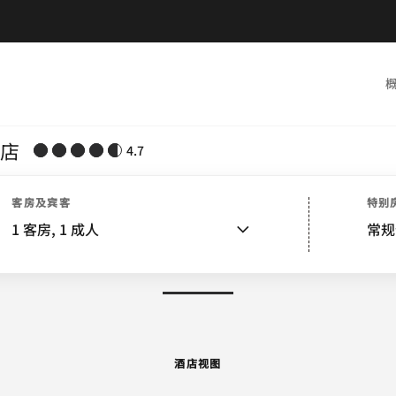
店
4.7
视图
客房
别墅
套房
服务
特色
餐饮
娱乐和健身
活动
水疗
附近景点
活动和会议
客房及宾客
特别
1
客房,
1
成人
常规
图片和视频
酒店视图