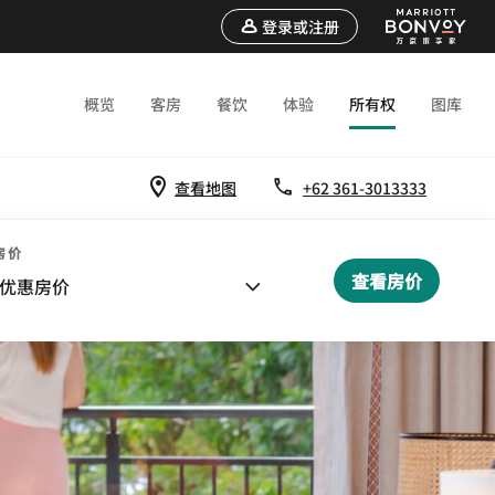
登录或注册
概览
客房
餐饮
体验
所有权
图库
查看地图
+62 361-3013333
房价
查看房价
优惠房价