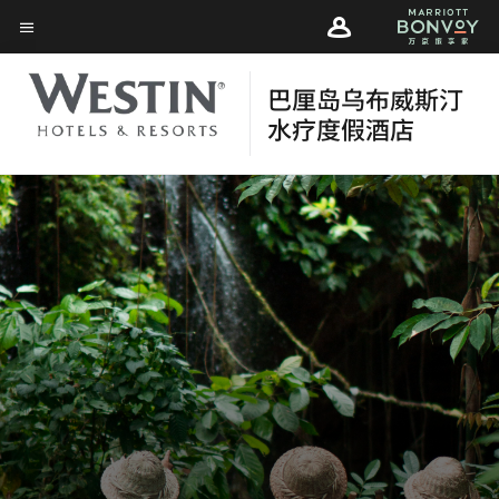
Skip
Skip
to
菜单文本
to
main
main
content
巴厘岛乌布威斯汀
content
水疗度假酒店