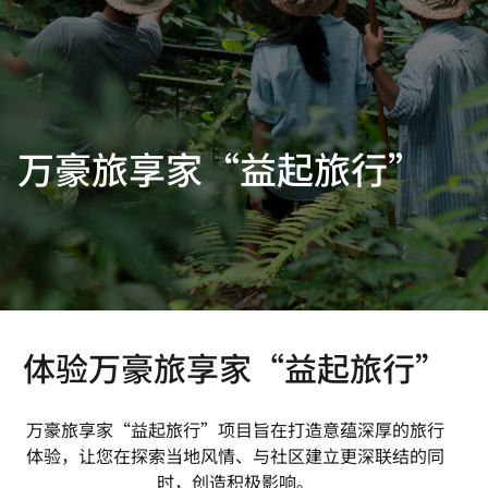
万豪旅享家“益起旅行”
打开新窗口
打开新窗口
体验万豪旅享家“益起旅行”
万豪旅享家“益起旅行”项目旨在打造意蕴深厚的旅行
体验，让您在探索当地风情、与社区建立更深联结的同
时，创造积极影响。