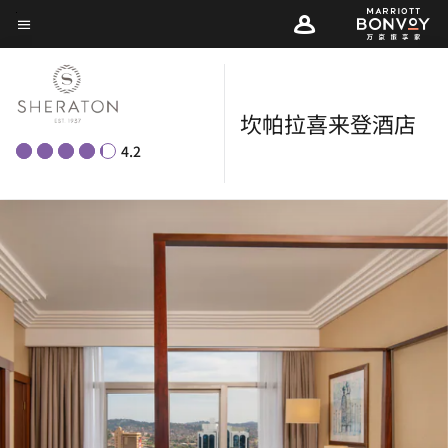
Skip
菜单文本
to
main
content
坎帕拉喜来登酒店
4.2