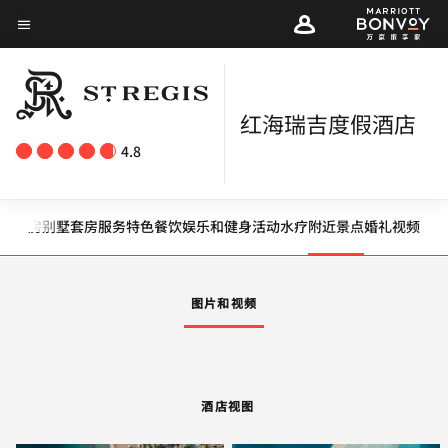
Skip
菜单文本
to
main
content
红海瑞吉度假酒店
4.8
图
客房
别墅
套房
服务
特色
餐饮
娱乐和健身
活动
水疗
附近景点
婚礼
视频
向左箭头
向
图片和视频
酒店视图