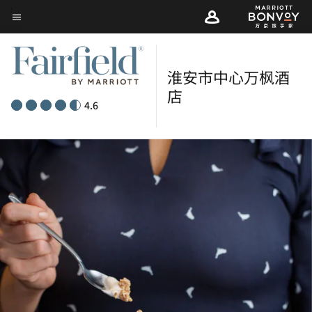
Skip
菜单文本
to
main
content
淮安市中心万枫酒
店
4.6