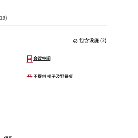
19)
包含设施
(
2
)
会议空间
不提供 椅子及野餐桌
停车