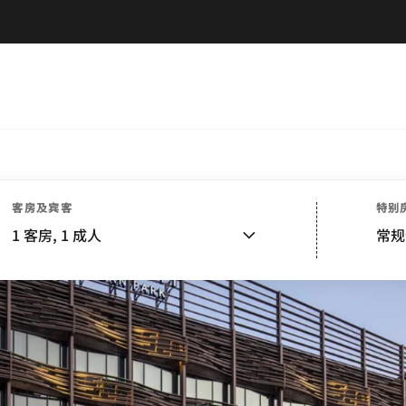
客房及宾客
特别
1
客房,
1
成人
常规