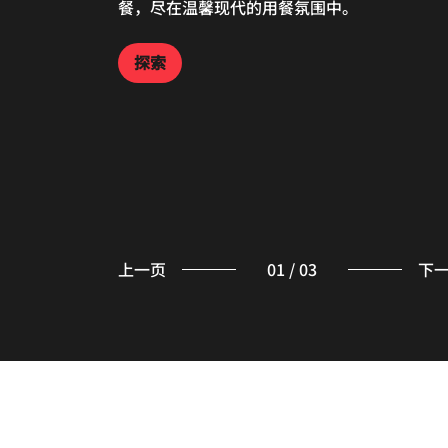
餐，尽在温馨现代的用餐氛围中。
探索
探索
探索
上一页
01
/
03
下