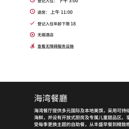
下午 3:00
登记入住：
上午 11:00
退房：
18
登记入住年龄下限
无烟酒店
查看无障碍服务设施
海湾餐廳
Pier酒廊
Marina Cafe
海湾餐厅提供多元国际及本地美馔，采用可持
Pier酒廊及Pier吧环境闲适现代，供您结束繁
码头咖啡厅供应即买即走美食和精品咖啡、茶
海鲜，并设有开放式厨房及专属儿童甜品区。
一天后，惬意放松身心。欢迎于此品尝当地风
和糕点，为宾客打造便利美食体验。
受每季更换主题的自助餐，从丰盛早餐到精致
佳肴和清真美食。