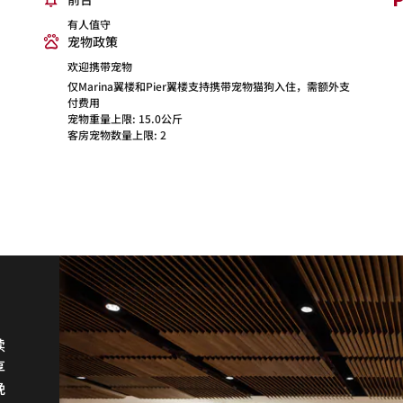
有人值守
宠物政策
欢迎携带宠物
仅Marina翼楼和Pier翼楼支持携带宠物猫狗入住，需额外支
付费用
宠物重量上限: 15.0公斤
客房宠物数量上限: 2
续
忙
饮
享
味
晚