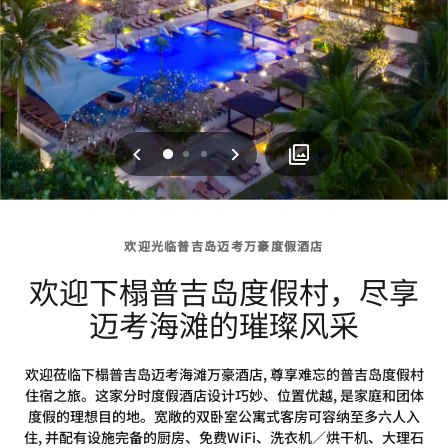
上一页
下一页
0
1
2
欢迎光临普吉岛迈考万豪度假酒店
欢迎下榻普吉岛度假村，尽享
迈考海滩的璀璨风采
欢迎莅临下榻普吉岛迈考海滩万豪酒店, 尊享难忘的普吉岛度假村
住宿之旅。这家分时度假酒店设计巧妙、位置优越, 是家庭和团体
度假的理想目的地。宽敞的双卧室公寓式客房可容纳至多六人入
住, 并配有设施完备的厨房、免费WiFi、洗衣机／烘干机、大理石