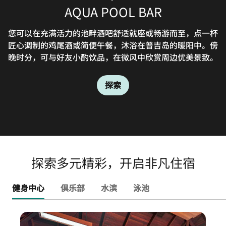
DELIGHTS NOODLE BAR
AQUA POOL BAR
ZEST
您可以在充满活力的池畔酒吧舒适就座或畅游而至，点一杯
这间地道泰式和中式面馆供应传统风味佳肴，带您感受丰富
前往迈考海滩周边游览前，可到Zest餐厅享用美食补充能
匠心调制的鸡尾酒或简便午餐，沐浴在普吉岛的暖阳中。傍
量。我们的普吉岛休闲餐厅全天供应东西方风味融合美食，
美食传统。
晚时分，可与好友小酌饮品，在微风中欣赏周边优美景致。
为您带来别样就餐体验。
探索
探索
探索
探索多元精彩，开启非凡住宿
健身中心
俱乐部
水滨
泳池