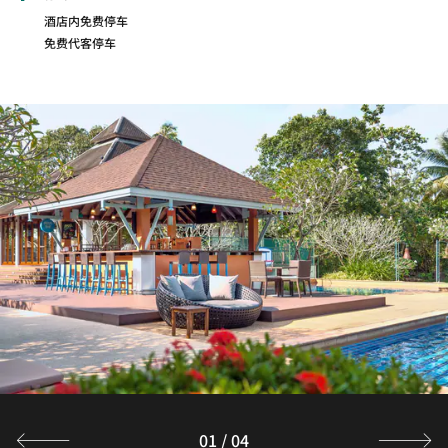
酒店内免费停车
免费代客停车
IN-ROOM DINING
尊享客房送餐服务，在普吉岛迈考海滩附近的舒适公寓内，
享用美味的餐厅佳肴。在您的公寓中拨打 0，即可随时享用
美味。
探索
01
/
04