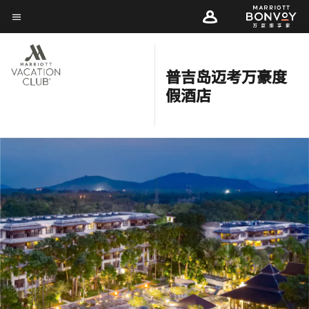
Skip
菜单文本
to
main
content
普吉岛迈考万豪度
假酒店