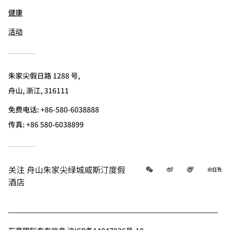
健康
活动
朱家尖假日路 1288 号,
舟山, 浙江, 316111
免费电话:
+86-580-6038888
传真:
+86 580-6038899
微信
微博
飞猪
小
关注
舟山朱家尖绿城威斯汀度假
酒店