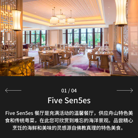
01
/
04
Seasonal Tastes
Five Sen5es
CHOKO
泳池吧
泳池吧面朝壮阔的东海，可远眺旖旎的大青山美景，在这山
禅客素斋馆位于中餐厅一宁静独立用餐区域，选用新鲜的蔬
Five Sen5es 餐厅是充满活动的温馨餐厅，供应舟山特色美
Seasonal Tastes 餐厅全天供应本地和国际美食。您可在自
食和传统粤菜，在此您可欣赏到难忘的海洋景观。品尝精心
菜为原料精心制作素斋美食。装盘精致美观，让你味觉视觉
助餐服务期间享用新鲜烹制的面食，或在海滨露台及明亮餐
海之间尽情放松，品尝美食，享受惬意假期。
烹饪的海鲜和美味的灵感源自佛教真理的特色美食。
厅内享用单点供应的营养活力食品。
双重享受。
探索