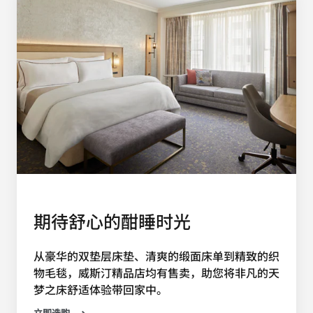
期待舒心的酣睡时光
从豪华的双垫层床垫、清爽的缎面床单到精致的织
物毛毯，威斯汀精品店均有售卖，助您将非凡的天
梦之床舒适体验带回家中。
立即选购