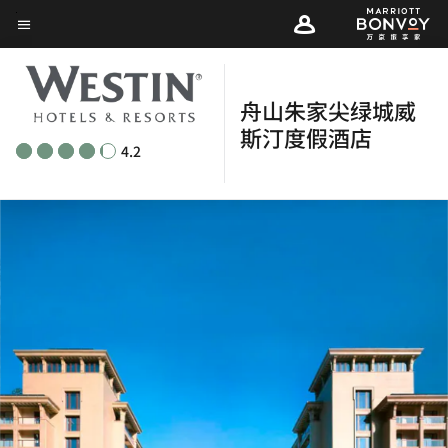
Skip
菜单文本
to
main
content
舟山朱家尖绿城威
斯汀度假酒店
4.2