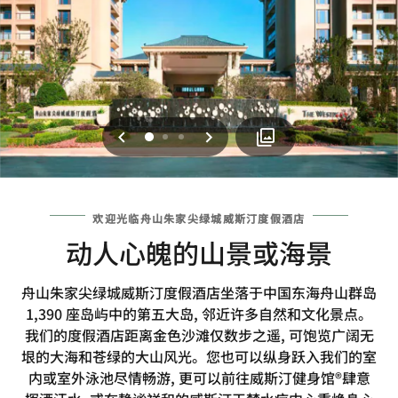
上一页
下一页
0
1
2
欢迎光临舟山朱家尖绿城威斯汀度假酒店
动人心魄的山景或海景
舟山朱家尖绿城威斯汀度假酒店坐落于中国东海舟山群岛
1,390 座岛屿中的第五大岛, 邻近许多自然和文化景点。
我们的度假酒店距离金色沙滩仅数步之遥, 可饱览广阔无
垠的大海和苍绿的大山风光。您也可以纵身跃入我们的室
内或室外泳池尽情畅游, 更可以前往威斯汀健身馆®肆意