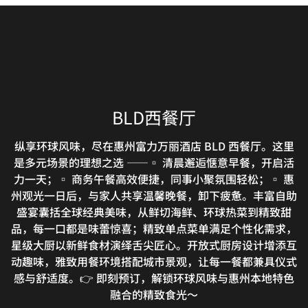
BLD西餐厅
纵享环球风味，尽在惠州富力万丽酒店 BLD 西餐厅。这里
是多元场景的理想之选 ——▫️ 清晨邂逅惬意早餐，开启活
THE LOUNGE
力一天；▫️ 商务午餐高效便捷，同事小聚氛围轻松；▫️ 惠
州观光一日后，与家人共享温馨晚餐，卸下疲惫。丰富自助
坐落于酒店大堂，这里是忙碌一天后放松身心、或是悠然度
盛宴囊括全球经典美味，从鲜切海鲜、环球热菜到精致甜
过周末午后的理想之地。饱览城市绝美风光，尽享精致美
品，每一口都是味蕾惊喜；精致单点菜单满足个性化需求，
味。
星级大厨以新鲜食材演绎舌尖匠心。开放式厨房设计增添互
动趣味，雅致用餐环境搭配城市景观，让每一餐都兼具仪式
探索
感与舒适度。👉 即刻预订，解锁环球风味与惠州本地特色
WAN LI RESTAURANT
融合的精致食光～