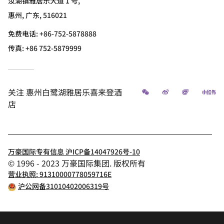
汝湖镇雅居乐大道 1 号,
惠州, 广东, 516021
免费电话:
+86-752-5878888
传真:
+86 752-5879999
微信
微博
飞猪
小
关注
惠州白鹭湖雅居乐喜来登酒
店
万豪国际专有信息 沪ICP备14047926号-10
© 1996 - 2023 万豪国际集团. 版权所有
营业执照: 91310000778059716E
沪公网备31010402006319号