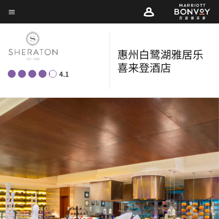
Skip
菜单文本
to
main
content
惠州白鹭湖雅居乐
喜来登酒店
4.1