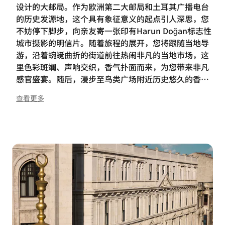
设计的大邮局。作为欧洲第二大邮局和土耳其广播电台
的历史发源地，这个具有象征意义的起点引人深思，您
不妨停下脚步，向亲友寄一张印有Harun Doğan标志性
城市摄影的明信片。随着旅程的展开，您将跟随当地导
游，沿着蜿蜒曲折的街道前往热闹非凡的当地市场，这
里色彩斑斓、声响交织，香气扑面而来，为您带来非凡
感官盛宴。随后，漫步至鸟类广场附近历史悠久的香料
市场，沉醉于这座活力都市散发出的异域芳香和缤纷风
查看更多
味。在新清真寺广场，您可抓住机会体验当地生活，投
喂鸟类，感受内心的平和。