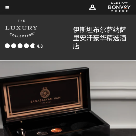
Skip
菜单文本
to
main
伊斯坦布尔萨纳萨
content
里安汗豪华精选酒
店
4.8