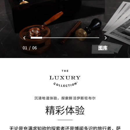
上一页
下一页
0
1
2
3
4
5
图库
01
/
06
沉浸地道体验，探索鲜活伊斯坦布尔
精彩体验
无论是充满求知欲的探索者还是博闻多识的旅行者，萨