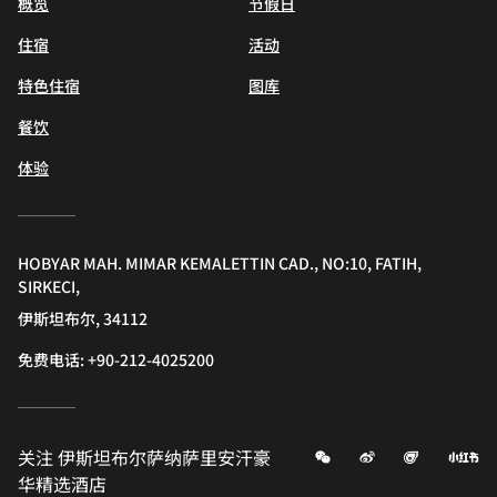
概览
节假日
住宿
活动
特色住宿
图库
餐饮
体验
HOBYAR MAH. MIMAR KEMALETTIN CAD., NO:10, FATIH,
SIRKECI,
伊斯坦布尔, 34112
免费电话:
+90-212-4025200
微信
微博
飞猪
小
关注
伊斯坦布尔萨纳萨里安汗豪
华精选酒店