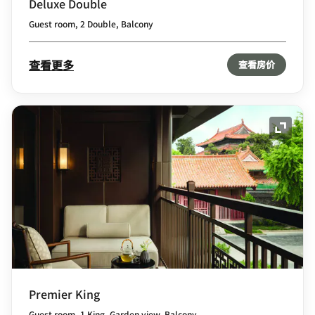
Deluxe Double
Guest room, 2 Double, Balcony
查看更多
查看房价
展开图
Premier King
Guest room, 1 King, Garden view, Balcony