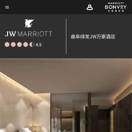
Skip
菜单文本
to
main
content
曲阜绿发JW万豪酒店
4.5