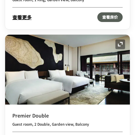
查看更多
查看房价
展开图
Premier Double
Guest room, 2 Double, Garden view, Balcony