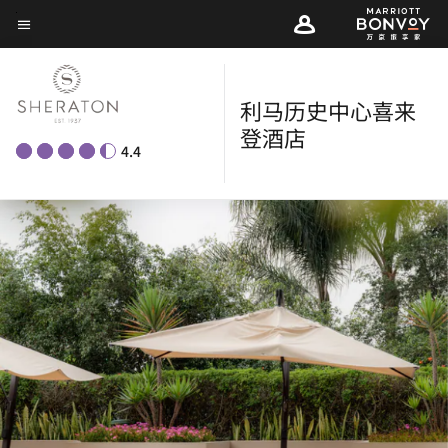
Skip
菜单文本
to
main
content
利马历史中心喜来
登酒店
4.4