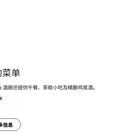
的菜单
Tea 酒廊还提供午餐、茶歇小吃及精酿鸡尾酒。
e
多信息