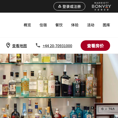
登录或注册
概览
住宿
餐饮
体验
活动
图库
查看房价
查看地图
+44 20-70931000