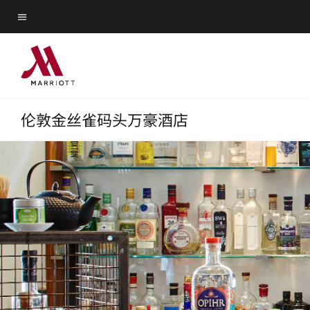
Skip
Skip
to
菜单文本
to
main
main
content
content
伦敦金丝雀码头万豪酒店