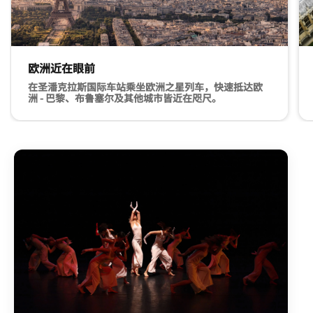
欧洲近在眼前
在圣潘克拉斯国际车站乘坐欧洲之星列车，快速抵达欧
洲 - 巴黎、布鲁塞尔及其他城市皆近在咫尺。
巴黎，法国的，埃菲尔铁塔，观光，商业区，景点，纪念碑，有
通