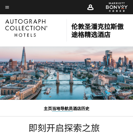
Skip
Skip
to
菜单文本
to
main
main
content
伦敦圣潘克拉斯傲
content
途格精选酒店
主页
当地导航员
酒店历史
即刻开启探索之旅