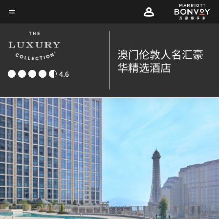
Skip
菜单文本
to
main
content
澳门伦敦人名汇豪
华精选酒店
4.6