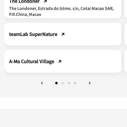
The Londoner
The Londoner, Estrada do lstmo. s/n, Cotai Macao SAR,
P.R.China, Macao
teamLab SuperNature
A-Ma Cultural Village
上一页
下一页