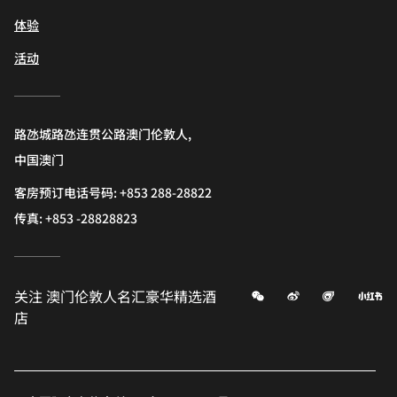
体验
活动
路氹城路氹连贯公路澳门伦敦人,
中国澳门
客房预订电话号码: +853 288-28822
传真:
+853 -28828823
微信
微博
飞猪
小
关注
澳门伦敦人名汇豪华精选酒
店