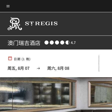
Skip
菜单文本
to
main
content
澳门瑞吉酒店
4.7
日期
(
1
晚)
周五, 8月 07
周六, 8月 08