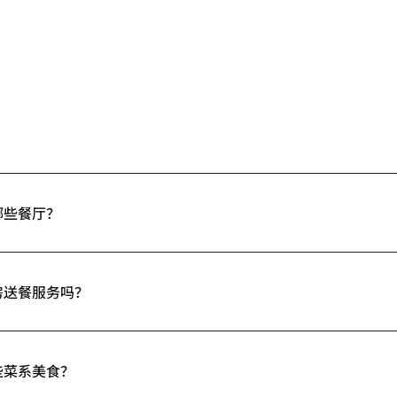
哪些餐厅？
房送餐服务吗？
些菜系美食？