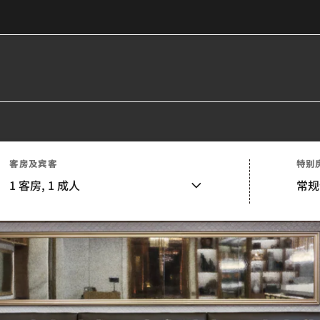
客房及宾客
特别
1
客房,
1
成人
常规