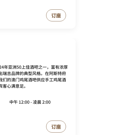
订座
24年亚洲50上佳酒吧之一，富有浓厚
出瑞吉品牌的典型风格。在阿斯特府
我们的澳门鸡尾酒吧供应手工鸡尾酒
宾客心满意足。
中午 12:00 - 凌晨 2:00
订座