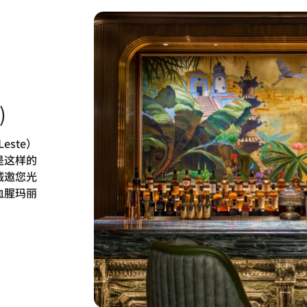
)
este）
是这样的
诚邀您光
血腥玛丽