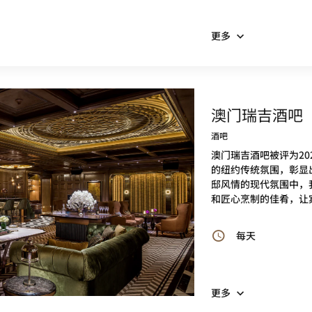
更多
澳门瑞吉酒吧
酒吧
澳门瑞吉酒吧被评为20
的纽约传统氛围，彰显
邸风情的现代氛围中，
和匠心烹制的佳肴，让
每天
更多